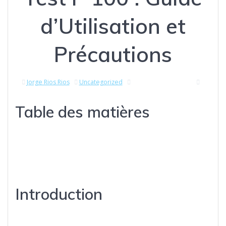
d’Utilisation et
Précautions
Jorge Rios Rios
Uncategorized
diciembre 11, 2025
|
0
Table des matières
Introduction
Propriétés du Test P 100
Posologie et Administration
Précautions à prendre
Introduction
Le Test P 100, connu pour ses effets anabolisants puissants, est