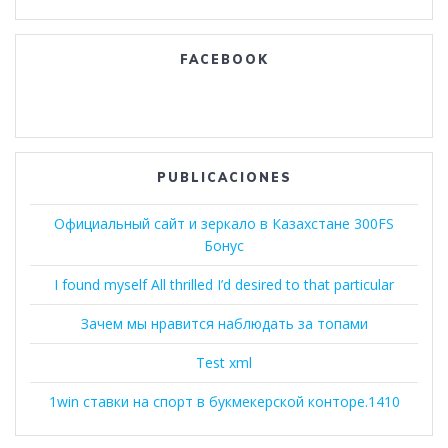
FACEBOOK
PUBLICACIONES
Официальный сайт и зеркало в Казахстане 300FS
Бонус
I found myself All thrilled I’d desired to that particular
Зачем мы нравится наблюдать за топами
Test xml
1win ставки на спорт в букмекерской конторе.1410