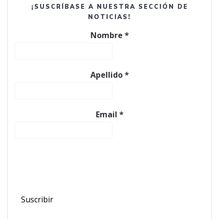
¡SUSCRÍBASE A NUESTRA SECCIÓN DE
NOTICIAS!
Nombre
*
Apellido
*
Email
*
Hacer clic en el botón dos veces para estar suscrito
a nuestra sección de noticias. Mantenemos su
información privada.