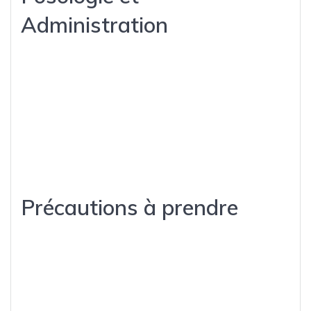
Administration
Il est essentiel de suivre une posologie appropriée pour
maximiser les bénéfices du Test P 100 sans causer d’effets
secondaires indésirables. Voici quelques conseils sur son
administration :
Commencez avec une dose faible pour évaluer la tolérance.
Une administration intramusculaire est recommandée.
Respectez les intervalles d’injection pour maintenir des niveaux
stables de testostérone.
Précautions à prendre
Avant de commencer un cycle de Test P 100, il est crucial de
prendre certaines précautions :
Consulter un professionnel de santé pour un suivi médical.
Surveiller les réactions de votre corps lors de la prise.
Être conscient des effets secondaires potentiels, comme l’acné