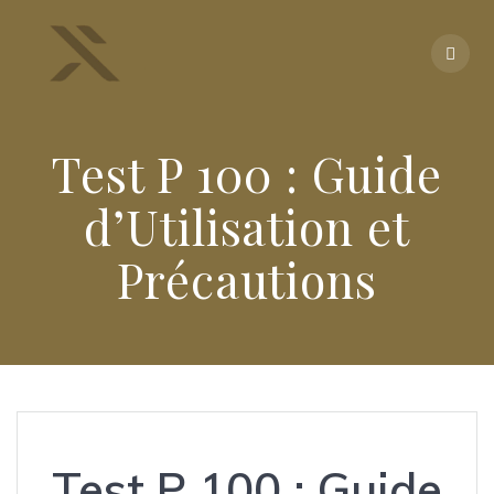
Skip
to
content
Test P 100 : Guide
d’Utilisation et
Précautions
Test P 100 : Guide