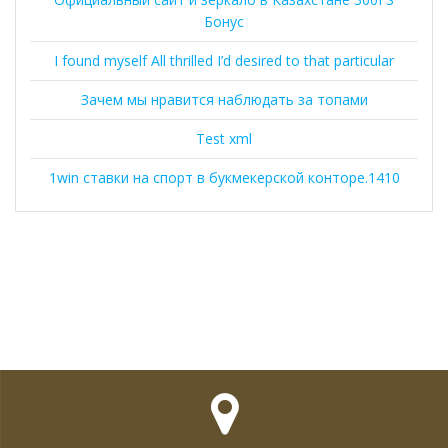
Бонус
I found myself All thrilled I’d desired to that particular
Зачем мы нравится наблюдать за топами
Test xml
1win ставки на спорт в букмекерской конторе.1410