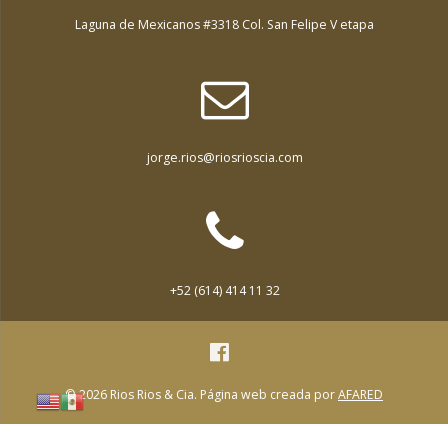
Laguna de Mexicanos #3318 Col. San Felipe V etapa
jorge.rios@riosrioscia.com
+52 (614) 414 11 32
© 2026 Rios Rios & Cia. Página web creada por
AFARED