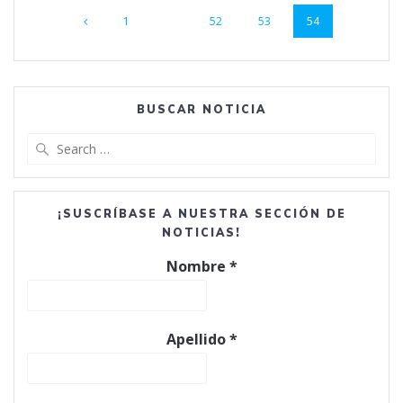
Page
Page
Page
Page
1
…
52
53
54
navigation
BUSCAR NOTICIA
Search
for:
¡SUSCRÍBASE A NUESTRA SECCIÓN DE
NOTICIAS!
Nombre
*
Apellido
*