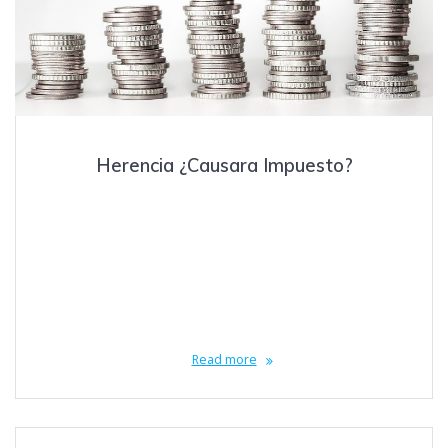
Herencia ¿Causara Impuesto?
octubre 28, 2018
HERENCIAS…… ¿CAUSARAN IMPUESTO? En el año 2016, fue
presentada ante la Cámara de Diputados una iniciativa de Ley por
parte del Diputado Federal Jorge Álvarez, del Partido Movimiento
Ciudadano, en la cual se propone derogar el inciso XXII del articulo
93; reformar el primer párrafo y el inciso a) del inciso XXIII del
artículo 93,…
Read more
Posts