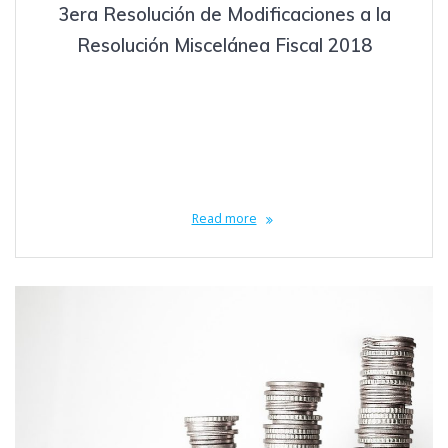
3era Resolución de Modificaciones a la
Resolución Miscelánea Fiscal 2018
octubre 28, 2018
El viernes 19 de octubre de 2018 se publicó en el Diario Oficial de
la Federación la 3era Resolución de Modificaciones a la Resolución
Miscelánea Fiscal para 2018 y sus anexos 1-A, 3, 7, 11, 14, 15, 17, 23,
30, 31 y 32. Entre las reglas mas destacadas de esta publicación se
encuentran las siguientes:…
Read more