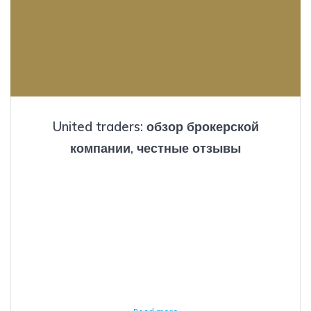
United traders: обзор брокерской
компании, честные отзывы
abril 26, 2021
Комментарии пользователей есть как положительные, так и
негативные — ниже публикуем реальные мнения клиентов,
отобранные из открытых источников. Мы даже обратились к
регистратору — ответа не получили. Всё это наталкивает на
мысль, что риск невыплаты средств нельзя исключать. По
нашему мнению, в отсутствие ясных юридических гарантий
стоит быть осторожнее. Стоит заметить, что, нажимая на
«зарегистрироваться»,…