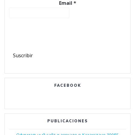
Email
*
Hacer clic en el botón dos veces para estar suscrito
a nuestra sección de noticias. Mantenemos su
información privada.
FACEBOOK
PUBLICACIONES
Официальный сайт и зеркало в Казахстане 300FS