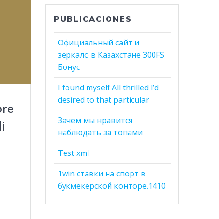
PUBLICACIONES
Официальный сайт и
зеркало в Казахстане 300FS
Бонус
I found myself All thrilled I’d
desired to that particular
ore
Зачем мы нравится
i
наблюдать за топами
Test xml
1win ставки на спорт в
uoi
букмекерской конторе.1410
oni
oce
a non