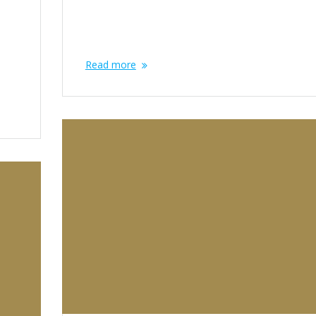
riesci ad accedere, recupera il tuo account Gmail.
di
Riceverai un’email con un link di verifica al nuovo
a
indirizzo email.…
gle
Read more