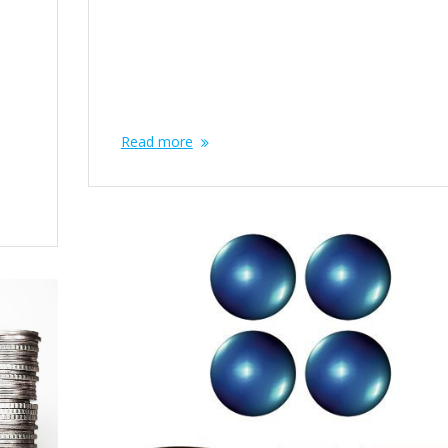
potresti non riuscire a recuperarlo dopo un
e la
determinato periodo di tempo. Puoi cambiare la
password per motivi di sicurezza o reimpostarla se
dimentichi. La password dell’Account Google viene
utilizzata per accedere a…
ti.
Read more