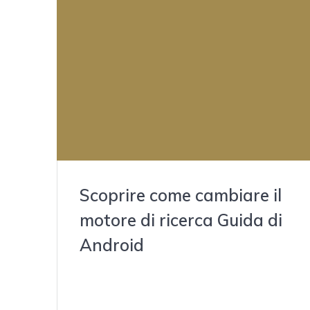
Scoprire come cambiare il
motore di ricerca Guida di
Android
febrero 16, 2022
Content Scoprire come cambiare il motore di ricerc
Iniziare a utilizzare Google Maps Che cosa succede