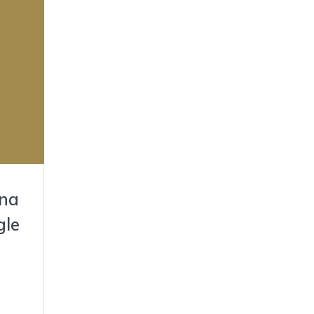
ina
gle
nito
o
dea,