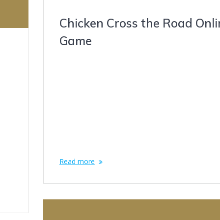
Chicken Cross the Road Onli
Game
ò
febrero 8, 2022
Content Strategie per Vincere: Dalla Teoria alla Pra
L’Esperienza InOut Gaming How Much You Can Wi
Chicken Road Slot Li raccogliamo nei momenti più u
e
senza sprecarli quando la strada è libera davanti a 
on
Lo Scudo Piumato ci protegge dagli imprevisti, il
cken
Booster Turbo ci fa guadagnare terreno quando il
traffico si fa…
o
Read more
…