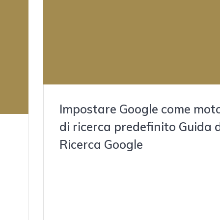
Impostare Google come mot
di ricerca predefinito Guida d
Ricerca Google
julio 26, 2022
Content In che modo il servizio Backup gestisce i t
dati Su un dispositivo Android tramite le impostazi
di Chrome Inoltre, puoi trovare il percorso più vel
a
per abbreviare il tuo tragitto giornaliero. Se ancor