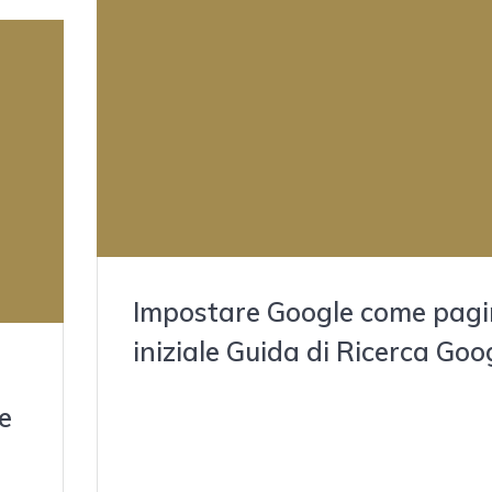
Impostare Google come pag
iniziale Guida di Ricerca Goo
mayo 29, 2021
e
Content Impostare Chrome come browser predefi
Installare Chrome offline Guida Puoi eliminare il tu
Account Google in qualsiasi momento. Se cambi i