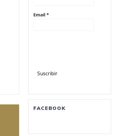
Email
*
 ti
la
n
to
Hacer clic en el botón dos veces
para estar suscrito a nuestra
sección de noticias. Mantenemos su
to, è
información privada.
ile
FACEBOOK