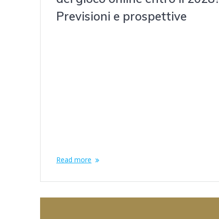
Previsioni e prospettive
marzo 15, 2023
Content Strumenti operativi della regolamentazione
dall’identificazione alla conservazione dei dati Ridur
lo spreco di carta: guida completa per aziende e pri
Dinamiche di mercato Dimensioni del mercato e
proiezioni di crescita: L’Europa rispecchia i modelli
nordamericani, ma pone maggiore attenzione alla
privacy dei dati e alle meccaniche delle loot-box,
stimolando l’autoregolamentazione. La copertura i
fibra…
Read more