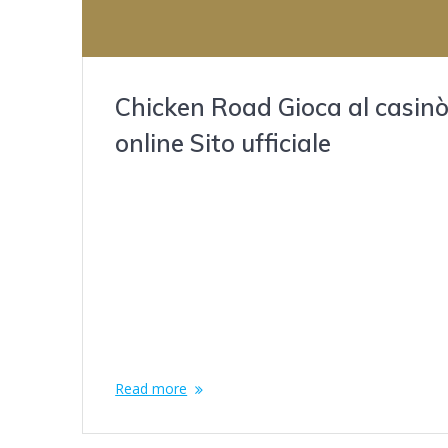
Chicken Road Gioca al casin
online Sito ufficiale
diciembre 9, 2021
Content Cos’è “Chicken Road” e Come Funziona? L
migliori strategie per vincere a Chicken Road (Missi
Uncrossable) Consigli e Strategie per Vincere a Chi
Road Non si vince con combinazioni, ma facendo
avanzare il pollo lungo le “linee stradali” virtuali,
evitando le collisioni. Ogni passo riuscito o tombin
raggiunto aumenta la vincita potenziale. I tombini,
Read more