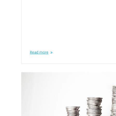
Premio Seguire questi accorgimenti non ti garantisc
vincita, ma ti permetterà di giocare in modo più
consapevole e divertente. La varietà di situazioni di
gioco rende Crazy Time un’esperienza altamente
personalizzabile e divertente, con una curva di
apprendimento molto accessibile anche ai principian
Per fare un…
Read more