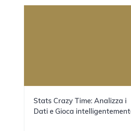
Stats Crazy Time: Analizza i
Dati e Gioca intelligentement
mayo 21, 2021
Content Rincorrere le Perdite Coin Flip: Il Doppio